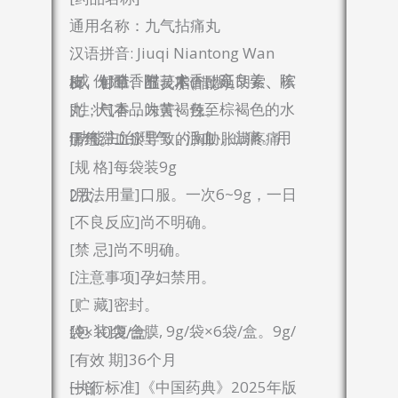
通用名称：九气拈痛丸
汉语拼音: Jiuqi Niantong Wan
[成 份]醋香附、木香、高良姜、陈皮、郁金、醋莪术、醋延胡索、槟榔、甘草、五灵脂(醋炒)。
[性 状]本品为黄褐色至棕褐色的水丸；气香，味苦、辣。
[功能主治]理气，活血，止痛。用于气滞血瘀导致的胸胁胀满疼痛、痛经。
[规 格]每袋装9g
[用法用量]口服。一次6~9g，一日2次。
[不良反应]尚不明确。
[禁 忌]尚不明确。
[注意事项]孕妇禁用。
[贮 藏]密封。
[包 装]复合膜, 9g/袋×6袋/盒。9g/袋×10袋/盒。
[有效 期]36个月
[执行标准]《中国药典》2025年版一部