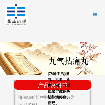
跳
至
内
容
九气拈痛丸
[功能主治]理
气，活血，止
产品说明书
痛。用于气滞
血瘀导致的胸
胁胀满疼痛、
请仔细阅读说明书并在医师指导下使用
痛经。
[药品名称]