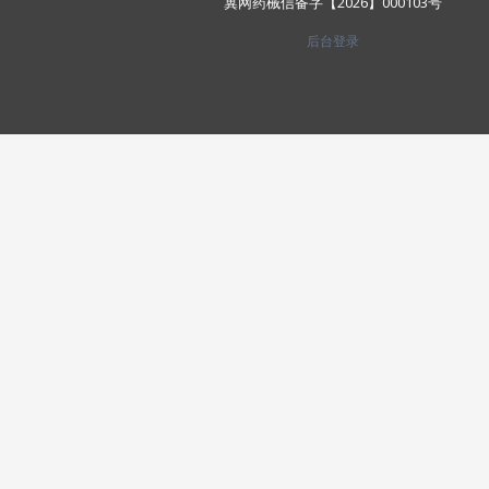
冀网药械信备字【2026】000103号
后台登录