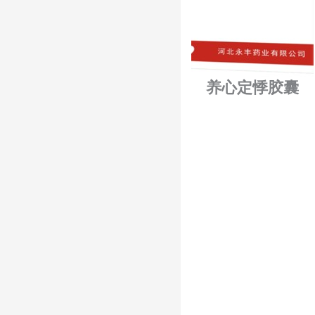
养心定悸胶囊