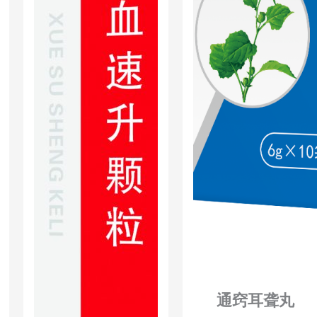
通窍耳聋丸