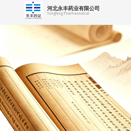
跳
河北永丰药业有限公司
至
Yongfeng Pharmaceutical
内
容