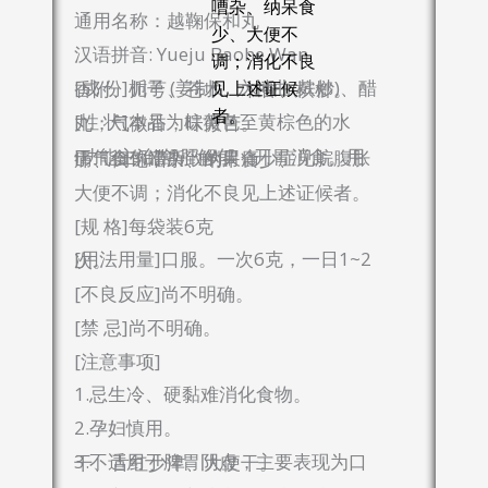
嘈杂、纳呆食
通用名称：越鞠保和丸
少、大便不
汉语拼音: Yueju Baohe Wan
调；消化不良
[成 份]栀子 (姜制)、六神曲(麸炒)、醋香附、川芎、苍术、木香、槟榔。
见上述证候
者。
[性 状]本品为棕黄色至黄棕色的水丸；气微香，味微苦。
[功能主治]舒肝解郁，开胃消食。用于气食郁滞所致的胃痛，症见脘腹胀痛、倒饱嘈杂、纳呆食少、
大便不调；消化不良见上述证候者。
[规 格]每袋装6克
[用法用量]口服。一次6克，一日1~2次。
[不良反应]尚不明确。
[禁 忌]尚不明确。
[注意事项]
1.忌生冷、硬黏难消化食物。
2.孕妇慎用。
3.不适用于脾胃阴虚，主要表现为口干、舌红少津、大便干。