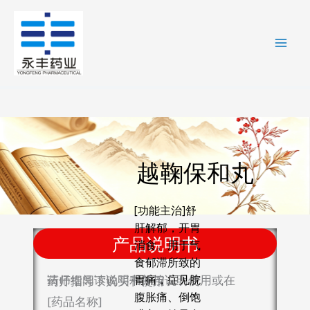
跳
至
内
容
越鞠保和丸
[功能主治]舒
肝解郁，开胃
产品说明书
消食。用于气
食郁滞所致的
胃痛，症见脘
请仔细阅读说明书并按说明使用或在药师指导下购买和使用
腹胀痛、倒饱
[药品名称]